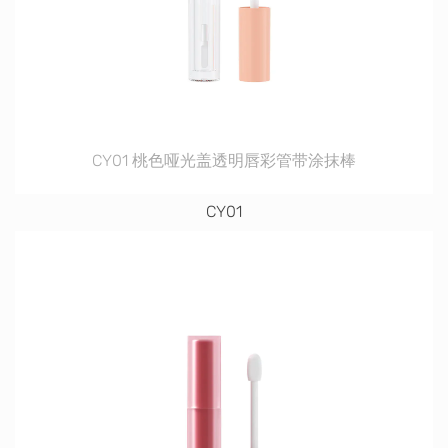
CY01 桃色哑光盖透明唇彩管带涂抹棒
CY01