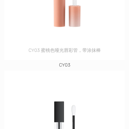
CY03 蜜桃色哑光唇彩管，带涂抹棒
CY03